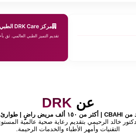
مركز DRK Care الطبي
تقديم التميز الطبي العالمي. ثق ب
عن
DRK
 ألف مريض راضٍ | طوارئ ٢٤/٧
تور خالد الرحيمي بتقديم رعاية صحية عالمية المست
التقنيات وأمهر الأطباء والخدمات الرحيمة.