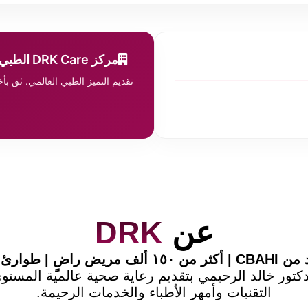
مركز DRK Care الطبي
تقديم التميز الطبي العالمي. ثق ب
عن
DRK
 ألف مريض راضٍ | طوارئ ٢٤/٧
تور خالد الرحيمي بتقديم رعاية صحية عالمية المست
التقنيات وأمهر الأطباء والخدمات الرحيمة.