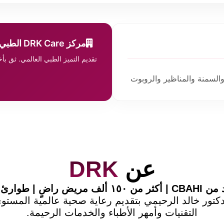
مركز DRK Care الطبي
تقديم التميز الطبي العالمي. ثق ب
السمنة والمناظير والروبوت
عن
DRK
 ألف مريض راضٍ | طوارئ ٢٤/٧
تور خالد الرحيمي بتقديم رعاية صحية عالمية المست
التقنيات وأمهر الأطباء والخدمات الرحيمة.